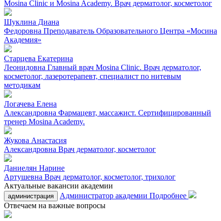
Mosina Clinic и Mosina Academy. Врач дерматолог, косметолог
Шуклина Диана
Федоровна
Преподаватель Образовательного Центра «Мосина
Академия»
Старцева Екатерина
Леонидовна
Главный врач Mosina Clinic. Врач дерматолог,
косметолог, лазеротерапевт, специалист по нитевым
методикам
Логачева Елена
Александровна
Фармацевт, массажист. Сертифицированный
тренер Mosina Academy.
Жукова Анастасия
Александровна
Врач дерматолог, косметолог
Даниелян Нарине
Артушевна
Врач дерматолог, косметолог, трихолог
Актуальные вакансии академии
Администратор академии
Подробнее
администрация
Отвечаем на важные вопросы